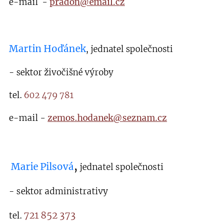
e-mail -
pradon@email.cz
Martin Hoďánek
,
jednatel společnosti
- sektor živočišné výroby
tel.
602 479 781
e-mail -
zemos.hodanek@seznam.cz
,
Marie Pilsová
jednatel společnosti
- sektor administrativy
721 852 373
tel.